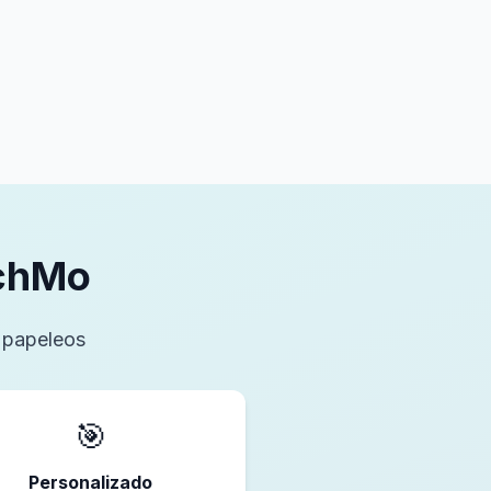
echMo
n papeleos
🎯
Personalizado