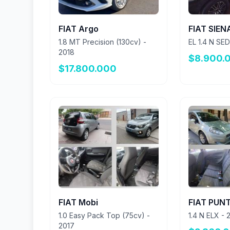
FIAT Argo
FIAT SIEN
1.8 MT Precision (130cv) -
EL 1.4 N SE
2018
$8.900.
$17.800.000
FIAT Mobi
FIAT PUN
1.0 Easy Pack Top (75cv) -
1.4 N ELX - 
2017