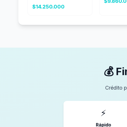
$9.860.
$14.250.000
💰 F
Crédito p
⚡
Rápido