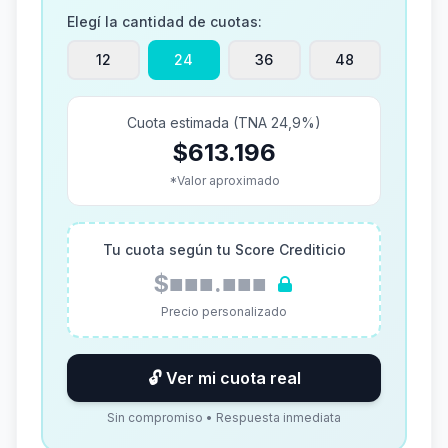
Elegí la cantidad de cuotas:
12
24
36
48
Cuota estimada (TNA 24,9%)
$613.196
*Valor aproximado
Tu cuota según tu Score Crediticio
$■■■.■■■
Precio personalizado
🔓 Ver mi cuota real
Sin compromiso • Respuesta inmediata