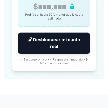
$■■■.■■■
Podría ser hasta 30% menor que la cuota
estimada
🔓 Desbloquear mi cuota
real
✅ Sin compromiso • ⚡ Respuesta inmediata • 🔒
Información segura