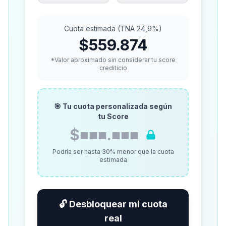
Cuota estimada (TNA 24,9%)
$559.874
*Valor aproximado sin considerar tu score
crediticio
🎯 Tu cuota personalizada según
tu Score
$■■■.■■■
Podría ser hasta 30% menor que la cuota
estimada
🔓 Desbloquear mi cuota
real