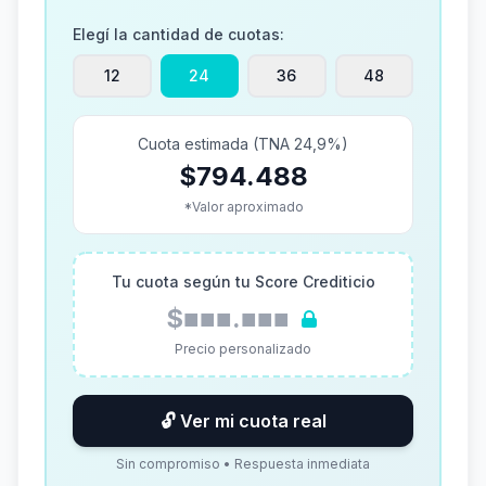
Elegí la cantidad de cuotas:
12
24
36
48
Cuota estimada (TNA 24,9%)
$794.488
*Valor aproximado
Tu cuota según tu Score Crediticio
$■■■.■■■
Precio personalizado
🔓 Ver mi cuota real
Sin compromiso • Respuesta inmediata