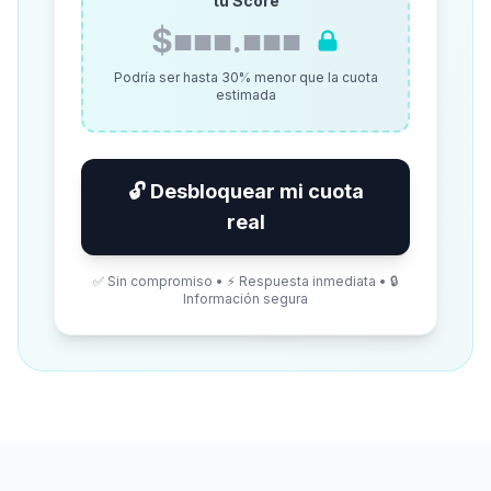
tu Score
$■■■.■■■
Podría ser hasta 30% menor que la cuota
estimada
🔓 Desbloquear mi cuota
real
✅ Sin compromiso • ⚡ Respuesta inmediata • 🔒
Información segura