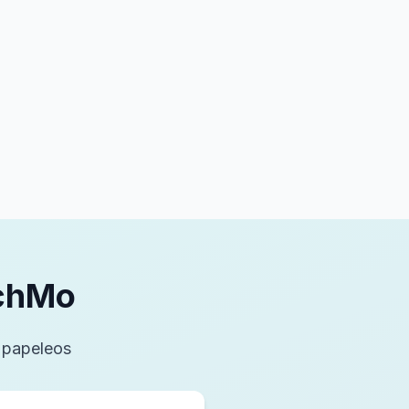
echMo
n papeleos