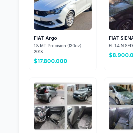
FIAT Argo
FIAT SIEN
1.8 MT Precision (130cv) -
EL 1.4 N SE
2018
$8.900.
$17.800.000