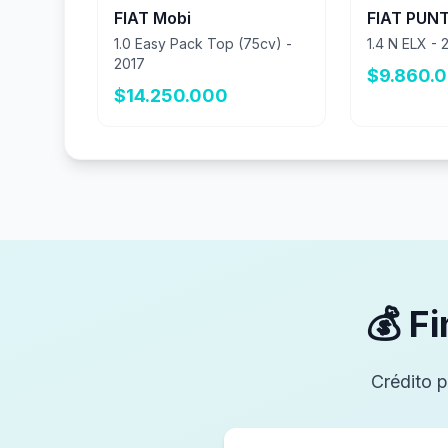
FIAT Mobi
FIAT PUN
1.0 Easy Pack Top (75cv) -
1.4 N ELX - 
2017
$9.860.
$14.250.000
💰 F
Crédito p