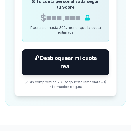
🎯 Tu cuota personalizada según
tu Score
$■■■.■■■
Podría ser hasta 30% menor que la cuota
estimada
🔓 Desbloquear mi cuota
real
✅ Sin compromiso • ⚡ Respuesta inmediata • 🔒
Información segura