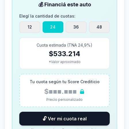
💰 Financiá este auto
Elegí la cantidad de cuotas:
12
24
36
48
Cuota estimada (TNA 24,9%)
$533.214
*Valor aproximado
Tu cuota según tu Score Crediticio
$■■■.■■■
Precio personalizado
🔓 Ver mi cuota real