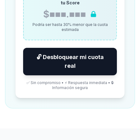
tu Score
$■■■.■■■
Podría ser hasta 30% menor que la cuota
estimada
🔓 Desbloquear mi cuota
real
✅ Sin compromiso • ⚡ Respuesta inmediata • 🔒
Información segura