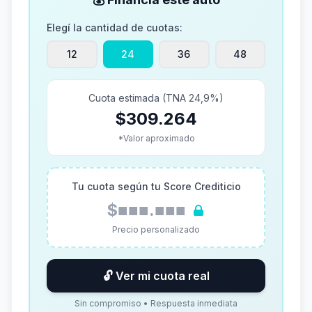
Elegí la cantidad de cuotas:
12
24
36
48
Cuota estimada (TNA 24,9%)
$309.264
*Valor aproximado
Tu cuota según tu Score Crediticio
$■■■.■■■
Precio personalizado
🔓 Ver mi cuota real
Sin compromiso • Respuesta inmediata