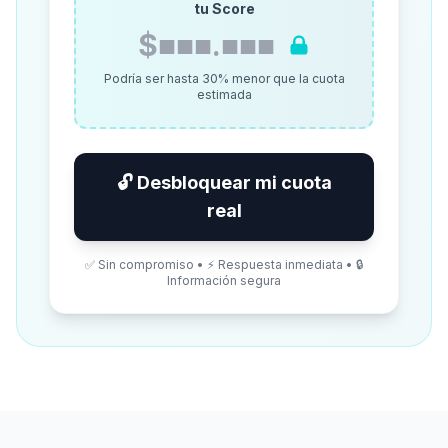
tu Score
$■■■.■■■
Podría ser hasta 30% menor que la cuota
estimada
🔓 Desbloquear mi cuota
real
✅ Sin compromiso • ⚡ Respuesta inmediata • 🔒
Información segura