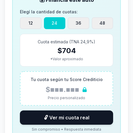
Elegí la cantidad de cuotas:
12
24
36
48
Cuota estimada (TNA 24,9%)
$704
*Valor aproximado
Tu cuota según tu Score Crediticio
$■■■.■■■
Precio personalizado
🔓 Ver mi cuota real
Sin compromiso • Respuesta inmediata